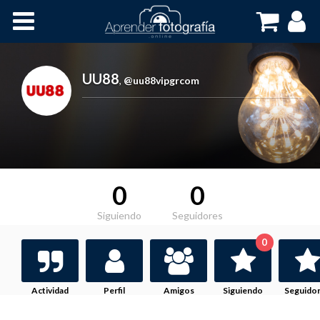
Inicio
Cursos OnLine
UU88
,
@uu88vipgrcom
0
0
Siguiendo
Seguidores
0
Actividad
Perfil
Amigos
Siguiendo
Seguido