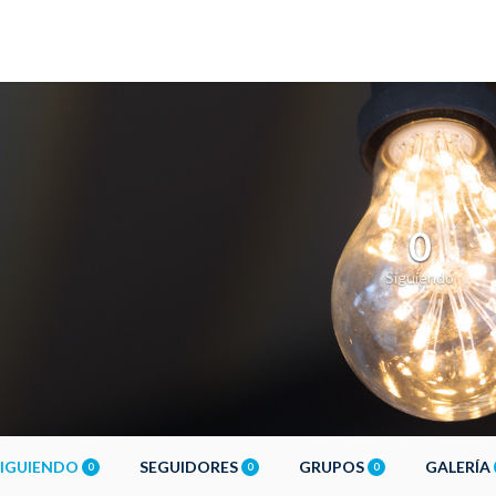
0
Siguiendo
SIGUIENDO
SEGUIDORES
GRUPOS
GALERÍA
0
0
0