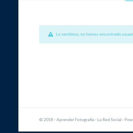
Lo sentimos, no hemos encontrado usuari
© 2018 - Aprender Fotografía - La Red Social
· Pow