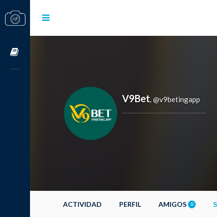
Cursos OnLine
V9Bet
@v9betingapp
,
ACTIVIDAD
PERFIL
AMIGOS
0