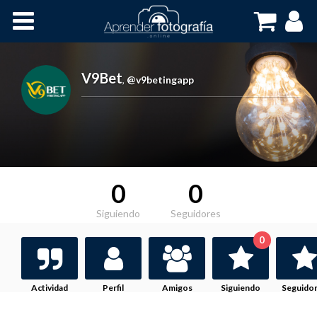
Inicio
Cursos OnLine
V9Bet
,
@v9betingapp
0
0
Siguiendo
Seguidores
0
Actividad
Perfil
Amigos
Siguiendo
Seguido