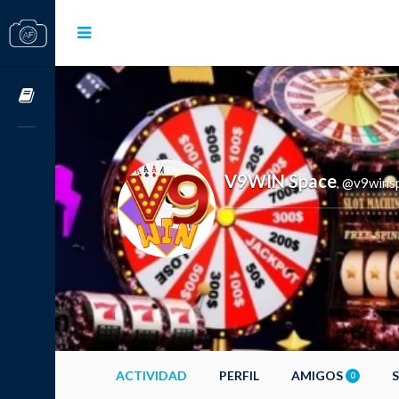
Cursos OnLine
V9WIN Space
@v9wins
,
ACTIVIDAD
PERFIL
AMIGOS
0