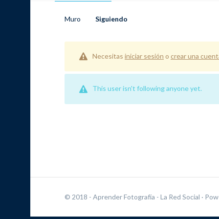
Muro
Siguiendo
Necesitas
iniciar sesión
o
crear una cuent
This user isn't following anyone yet.
© 2018 - Aprender Fotografía - La Red Social
· Pow