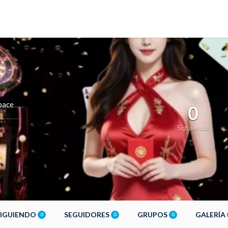
pace
0
Siguiendo
SIGUIENDO
SEGUIDORES
GRUPOS
GALERÍA
0
0
0