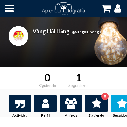
Inicio
Cursos OnLine
Vàng Hải Hồng
,
@vanghaihong1
0
1
Siguiendo
Seguidores
0
Actividad
Perfil
Amigos
Siguiendo
Seguido