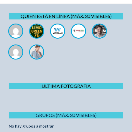
QUIÉN ESTÁ EN LÍNEA (MÁX. 30 VISIBLES)
ÚLTIMA FOTOGRAFÍA
GRUPOS (MÁX. 30 VISIBLES)
No hay grupos a mostrar