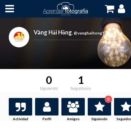
Inicio
Cursos OnLine
Vàng Hải Hồng
,
@vanghaihong1
0
1
Siguiendo
Seguidores
0
Actividad
Perfil
Amigos
Siguiendo
Seguido