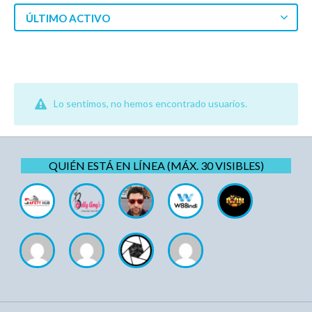
ÚLTIMO ACTIVO
Lo sentimos, no hemos encontrado usuarios.
QUIÉN ESTÁ EN LÍNEA (MÁX. 30 VISIBLES)