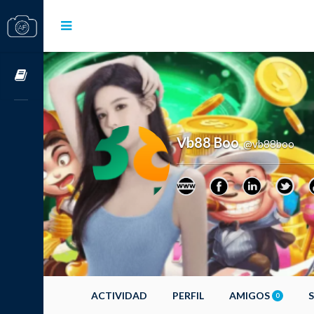
Cursos OnLine
Vb88 Boo
@vb88boo
,
ACTIVIDAD
PERFIL
AMIGOS
0