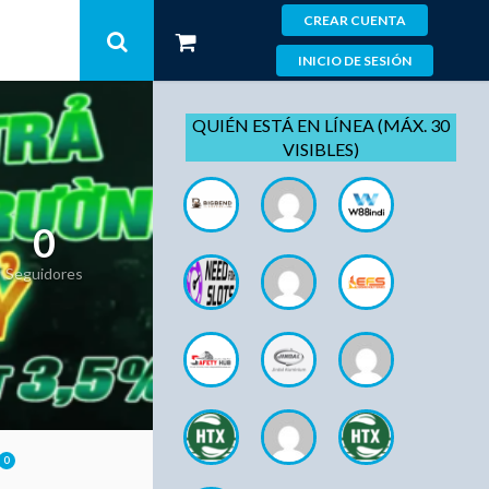
CREAR CUENTA
INICIO DE SESIÓN
QUIÉN ESTÁ EN LÍNEA (MÁX. 30
VISIBLES)
0
Seguidores
0