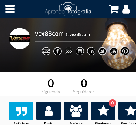
Inicio
Cursos OnLine
vex88com
,
@vex88com
0
0
Siguiendo
Seguidores
0
Actividad
Perfil
Amigos
Siguiendo
Seguido