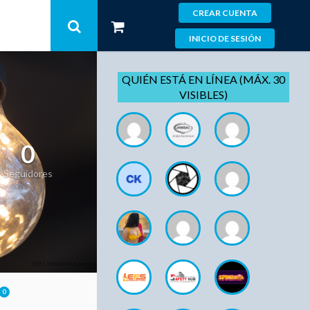
CREAR CUENTA
INICIO DE SESIÓN
QUIÉN ESTÁ EN LÍNEA (MÁX. 30
VISIBLES)
0
Seguidores
0