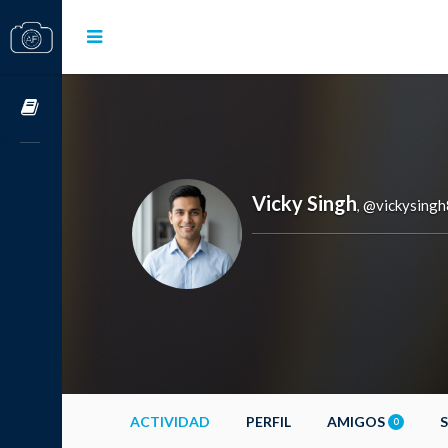
Cursos OnLine
Vicky Singh
@vickysing
,
ACTIVIDAD
PERFIL
AMIGOS
0