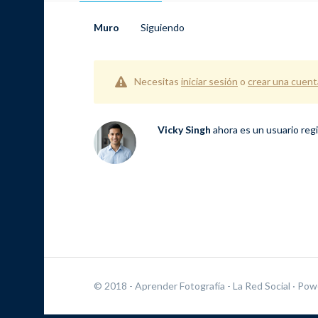
Muro
Siguiendo
Necesitas
iniciar sesión
o
crear una cuent
Vicky Singh
ahora es un usuario reg
© 2018 - Aprender Fotografía - La Red Social
· Pow