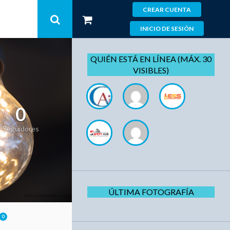
CREAR CUENTA
INICIO DE SESIÓN
QUIÉN ESTÁ EN LÍNEA (MÁX. 30
VISIBLES)
0
Seguidores
ÚLTIMA FOTOGRAFÍA
0