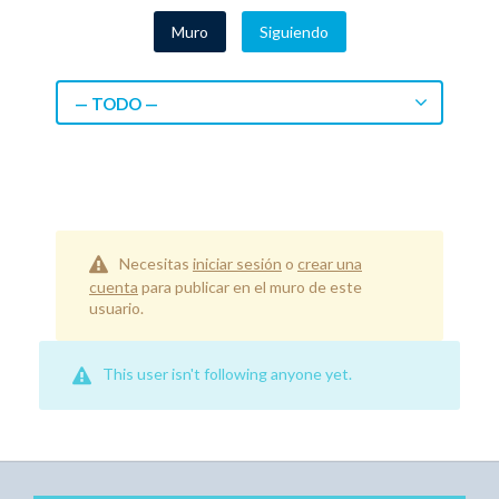
Muro
Siguiendo
— TODO —
Necesitas
iniciar sesión
o
crear una
cuenta
para publicar en el muro de este
usuario.
This user isn't following anyone yet.