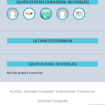
QUIÉN ESTÁ EN LÍNEA (MÁX. 30 VISIBLES)
ÚLTIMA FOTOGRAFÍA
GRUPOS (MÁX. 30 VISIBLES)
No hay grupos a mostrar
© 2018 - Aprender Fotografía - La Red Social
· Powered by
Aprender Fotografía