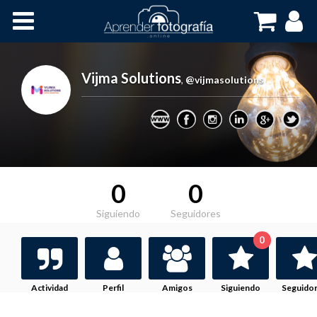
Inicio
Cursos OnLine
Vijma Solutions
,
@vijmasolutions
0
0
Siguiendo
Seguidores
0
Actividad
Perfil
Amigos
Siguiendo
Seguido