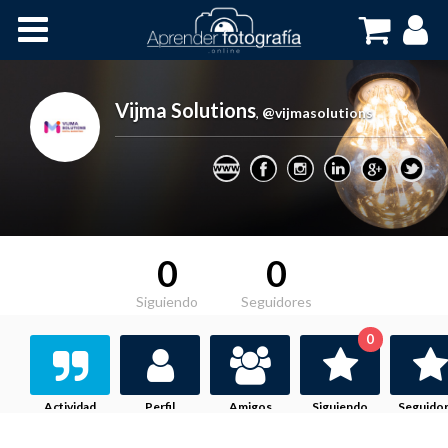
Inicio
Cursos OnLine
Vijma Solutions
,
@vijmasolutions
0
0
Siguiendo
Seguidores
0
Actividad
Perfil
Amigos
Siguiendo
Seguido