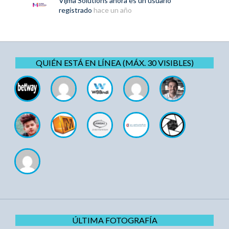
Vijma Solutions
ahora es un usuario
registrado
hace un año
QUIÉN ESTÁ EN LÍNEA (MÁX. 30 VISIBLES)
ÚLTIMA FOTOGRAFÍA