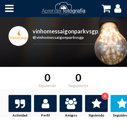
Inicio
Cursos OnLine
vinhomessaigonparkvsgp
,
@vinhomessaigonparkvsgp
0
0
Siguiendo
Seguidores
0
Actividad
Perfil
Amigos
Siguiendo
Seguido