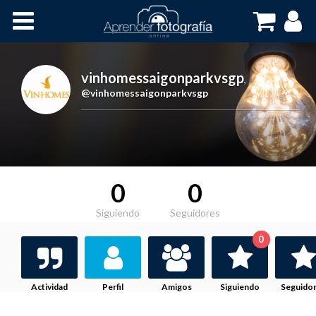
Inicio
Cursos OnLine
vinhomessaigonparkvsgp
,
@vinhomessaigonparkvsgp
0
0
Siguiendo
Seguidores
0
Actividad
Perfil
Amigos
Siguiendo
Seguido