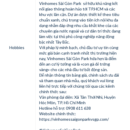
Vinhomes Sài Gòn Park sở hữu khả năng kết
nối giao thông hoàn hảo tới TP.HCM và các
khu vực lân cận. Dự án được thiết kế theo tiêu
chuẩn xanh, chú trọng vào tiện ích nội khu đa
dạng nhằm đáp ứng nhu cầu khắt khe của các
chuyên gia nước ngoài và cư dân trí thức đang
làm việc tại thủ phủ công nghiệp năng động
bậc nhất Tây Bắc.
Hobbies
Với pháp lý minh bạch, chủ đầu tư uy tín cùng
mức giá bán cạnh tranh nhất thị trường hiện
nay, Vinhomes Sài Gòn Park hứa hẹn là điểm
đến an cư lý tưởng và là «con gà đẻ trứng
vàng» cho các nhà đầu tư bất động sản.
Để nhận thông tin bảng giá, chính sách ưu đãi
và tham quan nhà mẫu, quý khách vui lòng
liên hệ trực tiếp với chúng tôi qua các kênh
chính thức sau:
Văn phòng đại diện: Xã Tân Thới Nhì, Huyện
Hóc Môn, TP. Hồ Chí Minh
Hotline hỗ trợ: 0908 611 638
Website chính thức:
https://vinhomessaigonparkvsgp.com/