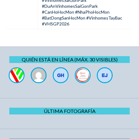
#VinhomesSaiGonPark
#DuAnVinhomesSaiGonPark
#CanHoHocMon #NhaPhoHocMon
#BatDongSanHocMon #VinhomesTayBac
#VHSGP2026
QUIÉN ESTÁ EN LÍNEA (MÁX. 30 VISIBLES)
ÚLTIMA FOTOGRAFÍA