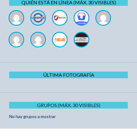
QUIÉN ESTÁ EN LÍNEA (MÁX. 30 VISIBLES)
ÚLTIMA FOTOGRAFÍA
GRUPOS (MÁX. 30 VISIBLES)
No hay grupos a mostrar