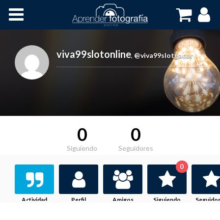
Inicio
Cursos OnLine
viva99slotonline
,
@viva99slotgacor
0
0
Siguiendo
Seguidores
0
Actividad
Perfil
Amigos
Siguiendo
Seguido