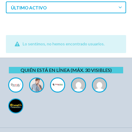
ÚLTIMO ACTIVO
Lo sentimos, no hemos encontrado usuarios.
QUIÉN ESTÁ EN LÍNEA (MÁX. 30 VISIBLES)