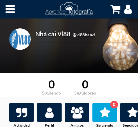
Inicio
Cursos OnLine
Nhà cái Vl88
,
@vl88band
0
0
Siguiendo
Seguidores
0
Actividad
Perfil
Amigos
Siguiendo
Seguido