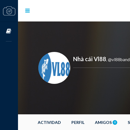
Cursos OnLine
Nhà cái Vl88
@vl88band
,
ACTIVIDAD
PERFIL
AMIGOS
0