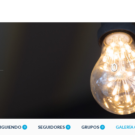
0
Siguiendo
SIGUIENDO
SEGUIDORES
GRUPOS
GALERÍA
0
0
0