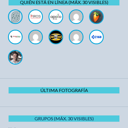
QUIÉN ESTÁ EN LÍNEA (MÁX. 30 VISIBLES)
ÚLTIMA FOTOGRAFÍA
GRUPOS (MÁX. 30 VISIBLES)