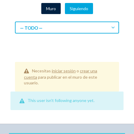
Muro
Siguiendo
— TODO —
Necesitas
iniciar sesión
o
crear una
cuenta
para publicar en el muro de este
usuario.
This user isn't following anyone yet.