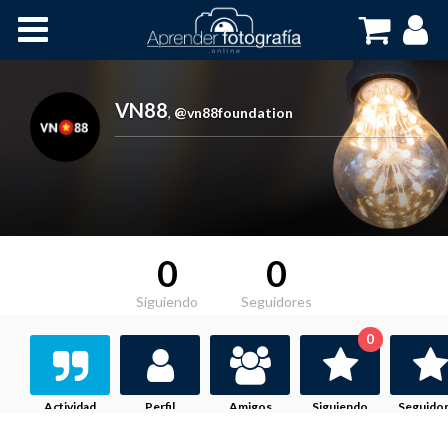
Inicio
Cursos OnLine
VN88
,
@vn88foundation
0
0
Siguiendo
Seguidores
0
Actividad
Perfil
Amigos
Siguiendo
Seguido