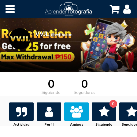
Inicio
Cursos OnLine
VVJL
,
@vvjl6com
0
0
Siguiendo
Seguidores
0
Actividad
Perfil
Amigos
Siguiendo
Seguido