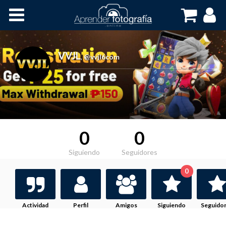
Inicio
Cursos OnLine
VVJL
,
@vvjl6com
0
0
Siguiendo
Seguidores
0
Actividad
Perfil
Amigos
Siguiendo
Seguido