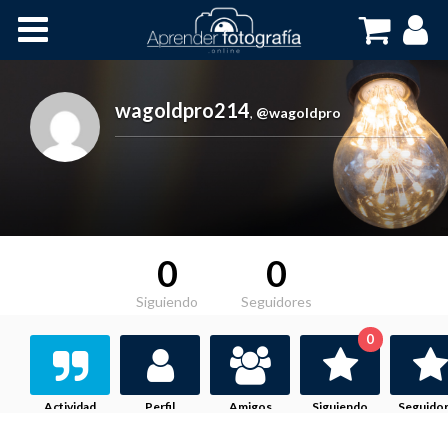
Inicio
Cursos OnLine
wagoldpro214
,
@wagoldpro
0
0
Siguiendo
Seguidores
0
Actividad
Perfil
Amigos
Siguiendo
Seguido