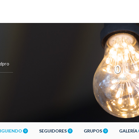
dpro
0
Siguiendo
SIGUIENDO
SEGUIDORES
GRUPOS
GALERÍA
0
0
0