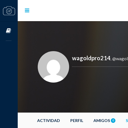
Cursos OnLine
wagoldpro214
@wagol
,
ACTIVIDAD
PERFIL
AMIGOS
0