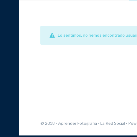
Lo sentimos, no hemos encontrado usuari
© 2018 - Aprender Fotografía - La Red Social
· Pow