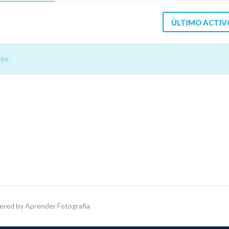
ÚLTIMO ACTIV
os.
ered by
Aprender Fotografía