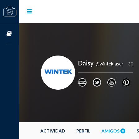
Cursos OnLine
Daisy
@winteklaser
,
30
ACTIVIDAD
PERFIL
AMIGOS
0