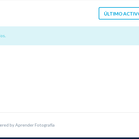
ÚLTIMO ACTIV
os.
ered by
Aprender Fotografía