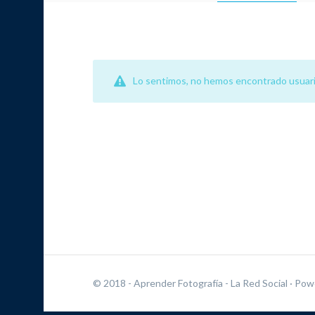
Lo sentimos, no hemos encontrado usuari
© 2018 - Aprender Fotografía - La Red Social
· Pow