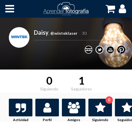
Inicio
Cursos OnLine
Daisy
,
@winteklaser
30
0
1
Siguiendo
Seguidores
0
Actividad
Perfil
Amigos
Siguiendo
Seguido