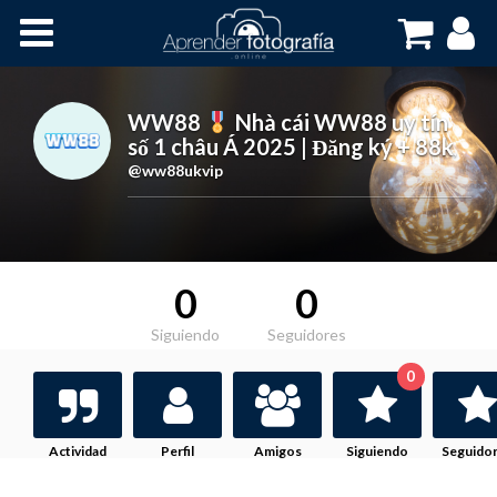
Inicio
Cursos OnLine
WW88
Nhà cái WW88 uy tín
số 1 châu Á 2025 | Đăng ký + 88k
,
@ww88ukvip
0
0
Siguiendo
Seguidores
0
Actividad
Perfil
Amigos
Siguiendo
Seguido