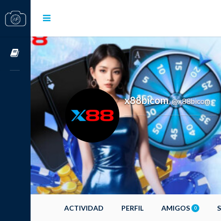
Cursos OnLine
x88bicom
@x88bicom
,
ACTIVIDAD
PERFIL
AMIGOS
0