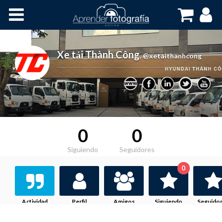
Inicio
Cursos OnLine
Xe tải Thành Công
,
@xetaithanhcong
0
0
Siguiendo
Seguidores
0
Actividad
Perfil
Amigos
Siguiendo
Seguido