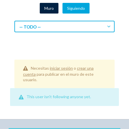
Muro
Siguiendo
— TODO —
Necesitas
iniciar sesión
o
crear una
cuenta
para publicar en el muro de este
usuario.
This user isn't following anyone yet.