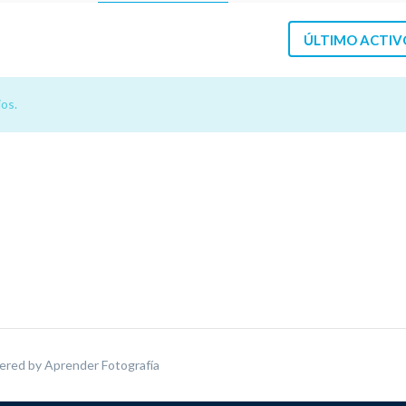
ÚLTIMO ACTIV
os.
ered by
Aprender Fotografía