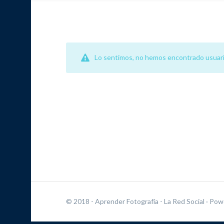
Lo sentimos, no hemos encontrado usuari
© 2018 - Aprender Fotografía - La Red Social
· Pow