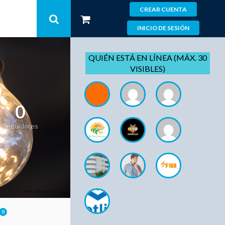
CREAR CUENTA
INICIO DE SESIÓN
QUIÉN ESTÁ EN LÍNEA (MÁX. 30
VISIBLES)
0
Seguidores
0