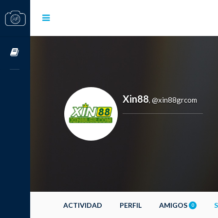
Cursos OnLine
Xin88
@xin88grcom
,
ACTIVIDAD
PERFIL
AMIGOS
0