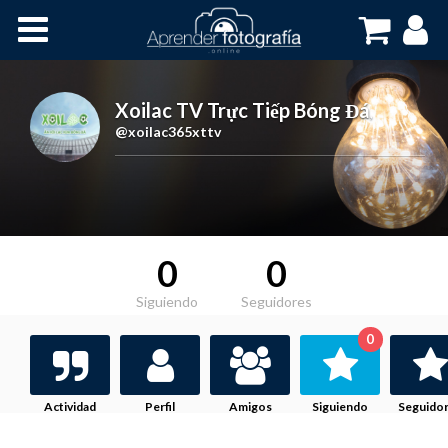
Inicio
Cursos OnLine
Xoilac TV Trực Tiếp Bóng Đá
,
@xoilac365xttv
0
0
Siguiendo
Seguidores
0
Actividad
Perfil
Amigos
Siguiendo
Seguido