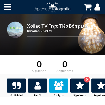
Inicio
Cursos OnLine
Xoilac TV Trực Tiếp Bóng Đá
,
@xoilac365xttv
0
0
Siguiendo
Seguidores
0
Actividad
Perfil
Amigos
Siguiendo
Seguido