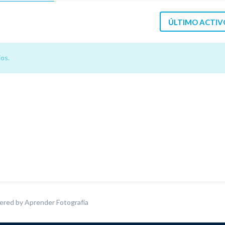
ÚLTIMO ACTIV
os.
ered by
Aprender Fotografía