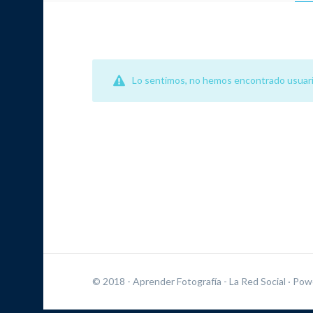
Lo sentimos, no hemos encontrado usuari
© 2018 - Aprender Fotografía - La Red Social
· Pow