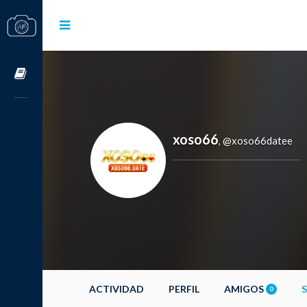
Cursos OnLine
xoso66
@xoso66datee
,
ACTIVIDAD
PERFIL
AMIGOS
0