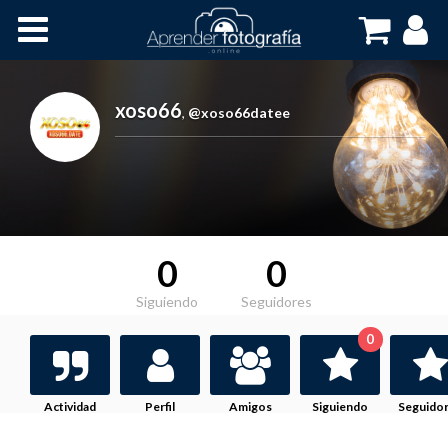
Inicio
Cursos OnLine
xoso66
,
@xoso66datee
0
0
Siguiendo
Seguidores
0
Actividad
Perfil
Amigos
Siguiendo
Seguido