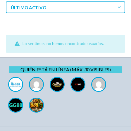
ÚLTIMO ACTIVO
Lo sentimos, no hemos encontrado usuarios.
QUIÉN ESTÁ EN LÍNEA (MÁX. 30 VISIBLES)