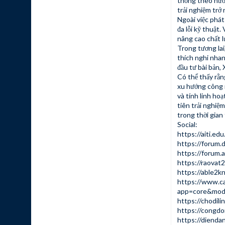
thống theo hướn
trải nghiệm trở
Ngoài việc phát
đa lỗi kỹ thuật
nâng cao chất l
Trong tương lai
thích nghi nhanh
đầu tư bài bản, 
Có thể thấy rằn
xu hướng công n
và tính linh ho
tiên trải nghiệm
trong thời gian 
Social:
https://aiti.
https://forum
https://forum.
https://raova
https://able2
https://www.c
app=core&modu
https://chodi
https://congd
https://diend