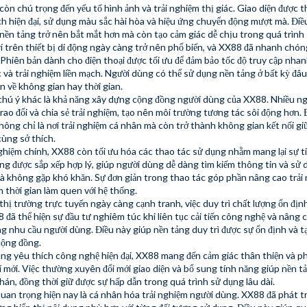
còn chú trọng đến yếu tố hình ảnh và trải nghiệm thị giác. Giao diện được th
 hiện đại, sử dụng màu sắc hài hòa và hiệu ứng chuyển động mượt mà. Điề
nền tảng trở nên bắt mắt hơn mà còn tạo cảm giác dễ chịu trong quá trình
rí trên thiết bị di động ngày càng trở nên phổ biến, và XX88 đã nhanh chón
. Phiên bản dành cho điện thoại được tối ưu để đảm bảo tốc độ truy cập nhan
c và trải nghiệm liền mạch. Người dùng có thể sử dụng nền tảng ở bất kỳ đâ
ạn về không gian hay thời gian.
chú ý khác là khả năng xây dựng cộng đồng người dùng của XX88. Nhiều ng
ao đổi và chia sẻ trải nghiệm, tạo nên môi trường tương tác sôi động hơn. 
hông chỉ là nơi trải nghiệm cá nhân mà còn trở thành không gian kết nối g
ùng sở thích.
ghiệm chính, XX88 còn tối ưu hóa các thao tác sử dụng nhằm mang lại sự tiệ
ng được sắp xếp hợp lý, giúp người dùng dễ dàng tìm kiếm thông tin và sử
 không gặp khó khăn. Sự đơn giản trong thao tác góp phần nâng cao trải
m thời gian làm quen với hệ thống.
thị trường trực tuyến ngày càng cạnh tranh, việc duy trì chất lượng ổn định
 đã thể hiện sự đầu tư nghiêm túc khi liên tục cải tiến công nghệ và nâng 
g nhu cầu người dùng. Điều này giúp nền tảng duy trì được sự ổn định và 
cộng đồng.
ùng yêu thích công nghệ hiện đại, XX88 mang đến cảm giác thân thiện và p
rí mới. Việc thường xuyên đổi mới giao diện và bổ sung tính năng giúp nền t
án, đồng thời giữ được sự hấp dẫn trong quá trình sử dụng lâu dài.
an trọng hiện nay là cá nhân hóa trải nghiệm người dùng. XX88 đã phát tr