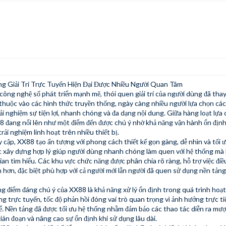
g Giải Trí Trực Tuyến Hiện Đại Được Nhiều Người Quan Tâm
công nghệ số phát triển mạnh mẽ, thói quen giải trí của người dùng đã thay
 thuộc vào các hình thức truyền thống, ngày càng nhiều người lựa chọn cá
rải nghiệm sự tiện lợi, nhanh chóng và đa dạng nội dung. Giữa hàng loạt lựa
8 đang nổi lên như một điểm đến được chú ý nhờ khả năng vận hành ổn định
 trải nghiệm linh hoạt trên nhiều thiết bị.
y cập, XX88 tạo ấn tượng với phong cách thiết kế gọn gàng, dễ nhìn và tối 
ợc xây dựng hợp lý giúp người dùng nhanh chóng làm quen với hệ thống mà
gian tìm hiểu. Các khu vực chức năng được phân chia rõ ràng, hỗ trợ việc đi
n hơn, đặc biệt phù hợp với cả người mới lẫn người đã quen sử dụng nền tảng
 điểm đáng chú ý của XX88 là khả năng xử lý ổn định trong quá trình hoạt
g trực tuyến, tốc độ phản hồi đóng vai trò quan trọng vì ảnh hưởng trực tiế
. Nền tảng đã được tối ưu hệ thống nhằm đảm bảo các thao tác diễn ra mượ
gián đoạn và nâng cao sự ổn định khi sử dụng lâu dài.