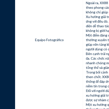
Ngoài ra, XX88 
theo phong cách
không chỉ giúp 
Xu hướng giải t
ứng với điều đó
diện dễ thao tá
không bị giới h
Một điểm đáng 
Equipo Fotográfico
thường xuyên tr
giúp nền tảng k
người dùng có c
Bên cạnh trải n
đa. Các chức nă
nhanh chóng mà
tổng thể và giả
Trong bối cảnh 
then chốt. XX88
thống để đáp ứn
niềm tin trong 
Đối với người d
xu hướng giải t
được sự nhàm ch
Một xu hướng qu