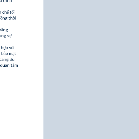
á trình
 chế tối
đồng thời
 năng
cùng sự
 hợp với
g bảo mật
 càng ưu
i quan tâm