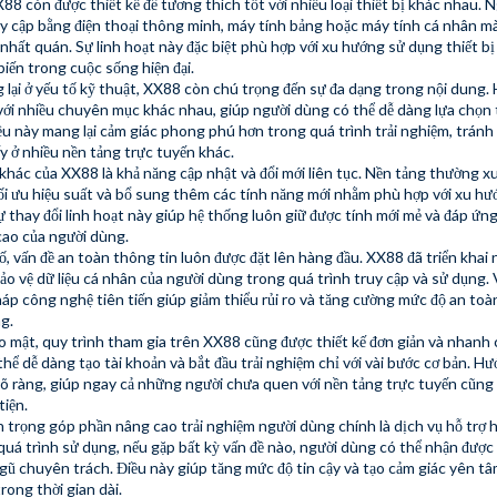
88 còn được thiết kế để tương thích tốt với nhiều loại thiết bị khác nhau. 
y cập bằng điện thoại thông minh, máy tính bảng hoặc máy tính cá nhân m
 nhất quán. Sự linh hoạt này đặc biệt phù hợp với xu hướng sử dụng thiết bị
iến trong cuộc sống hiện đại.
lại ở yếu tố kỹ thuật, XX88 còn chú trọng đến sự đa dạng trong nội dung.
với nhiều chuyên mục khác nhau, giúp người dùng có thể dễ dàng lựa chọn
ều này mang lại cảm giác phong phú hơn trong quá trình trải nghiệm, tránh
y ở nhiều nền tảng trực tuyến khác.
hác của XX88 là khả năng cập nhật và đổi mới liên tục. Nền tảng thường x
 tối ưu hiệu suất và bổ sung thêm các tính năng mới nhằm phù hợp với xu h
Sự thay đổi linh hoạt này giúp hệ thống luôn giữ được tính mới mẻ và đáp ứn
cao của người dùng.
ố, vấn đề an toàn thông tin luôn được đặt lên hàng đầu. XX88 đã triển khai 
o vệ dữ liệu cá nhân của người dùng trong quá trình truy cập và sử dụng. 
háp công nghệ tiên tiến giúp giảm thiểu rủi ro và tăng cường mức độ an toà
g.
o mật, quy trình tham gia trên XX88 cũng được thiết kế đơn giản và nhanh
hể dễ dàng tạo tài khoản và bắt đầu trải nghiệm chỉ với vài bước cơ bản. H
rõ ràng, giúp ngay cả những người chưa quen với nền tảng trực tuyến cũng
tiện.
 trọng góp phần nâng cao trải nghiệm người dùng chính là dịch vụ hỗ trợ 
 quá trình sử dụng, nếu gặp bất kỳ vấn đề nào, người dùng có thể nhận được 
 ngũ chuyên trách. Điều này giúp tăng mức độ tin cậy và tạo cảm giác yên tâ
rong thời gian dài.