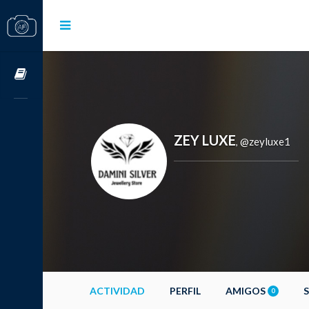
Cursos OnLine
ZEY LUXE
@zeyluxe1
,
ACTIVIDAD
PERFIL
AMIGOS
0