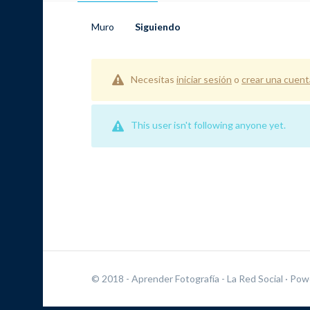
Muro
Siguiendo
Necesitas
iniciar sesión
o
crear una cuent
This user isn't following anyone yet.
© 2018 - Aprender Fotografía - La Red Social
· Pow