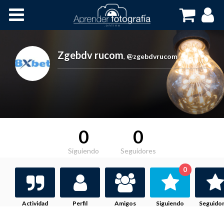
Inicio
Cursos OnLine
Zgebdv rucom
,
@zgebdvrucom
0
0
Siguiendo
Seguidores
0
Actividad
Perfil
Amigos
Siguiendo
Seguido