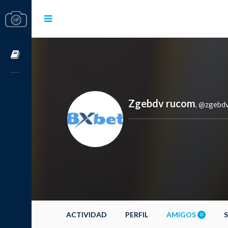
Cursos OnLine
Zgebdv rucom
@zgebd
,
ACTIVIDAD
PERFIL
AMIGOS
0