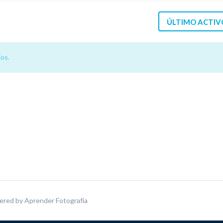
ÚLTIMO ACTIV
os.
ered by
Aprender Fotografía