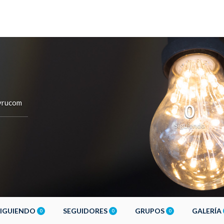
vrucom
0
Siguiendo
SIGUIENDO
SEGUIDORES
GRUPOS
GALERÍA
0
0
0