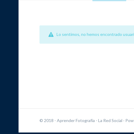
Lo sentimos, no hemos encontrado usuari
© 2018 - Aprender Fotografía - La Red Social
· Pow