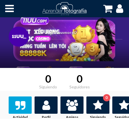
Inicio
Cursos OnLine
11UU
,
@11uuvnorg0
0
0
Siguiendo
Seguidores
0
Actividad
Perfil
Amigos
Siguiendo
Seguido