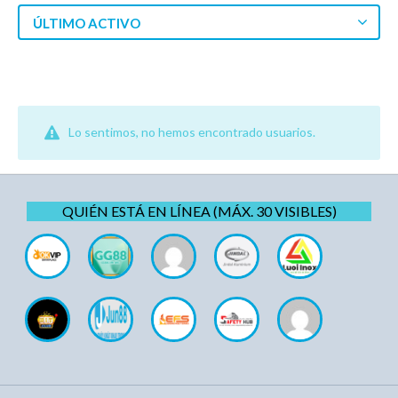
ÚLTIMO ACTIVO
Lo sentimos, no hemos encontrado usuarios.
QUIÉN ESTÁ EN LÍNEA (MÁX. 30 VISIBLES)