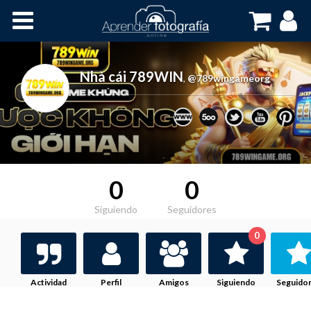
Inicio
Cursos OnLine
Nhà cái 789WIN
,
@789wingameorg
0
0
Siguiendo
Seguidores
0
Actividad
Perfil
Amigos
Siguiendo
Seguido