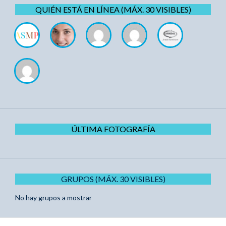
QUIÉN ESTÁ EN LÍNEA (MÁX. 30 VISIBLES)
ÚLTIMA FOTOGRAFÍA
GRUPOS (MÁX. 30 VISIBLES)
No hay grupos a mostrar