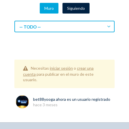
Muro
Siguiendo
— TODO —
Necesitas
iniciar sesión
o
crear una
cuenta
para publicar en el muro de este
usuario.
bet88yooga
ahora es un usuario registrado
hace 3 meses