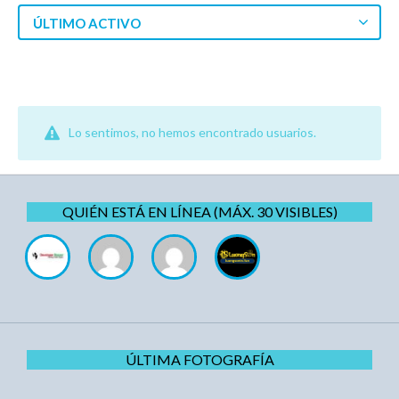
ÚLTIMO ACTIVO
Lo sentimos, no hemos encontrado usuarios.
QUIÉN ESTÁ EN LÍNEA (MÁX. 30 VISIBLES)
ÚLTIMA FOTOGRAFÍA