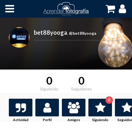
Inicio
Cursos OnLine
bet88yooga
,
@bet88yooga
0
0
Siguiendo
Seguidores
0
Actividad
Perfil
Amigos
Siguiendo
Seguido