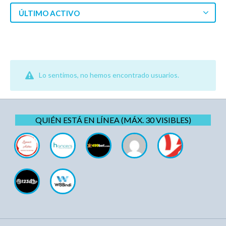
ÚLTIMO ACTIVO
Lo sentimos, no hemos encontrado usuarios.
QUIÉN ESTÁ EN LÍNEA (MÁX. 30 VISIBLES)