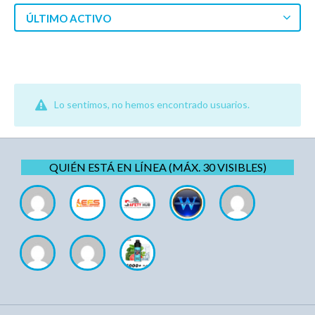
ÚLTIMO ACTIVO
Lo sentimos, no hemos encontrado usuarios.
QUIÉN ESTÁ EN LÍNEA (MÁX. 30 VISIBLES)