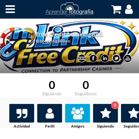
Inicio
Cursos OnLine
free credit bolaking888
,
@bolaking888oo
0
0
Siguiendo
Seguidores
0
Actividad
Perfil
Amigos
Siguiendo
Seguido