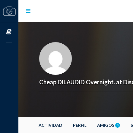
Cursos OnLine
Cheap DILAUDID Overnight. at Di
ACTIVIDAD
PERFIL
AMIGOS
0