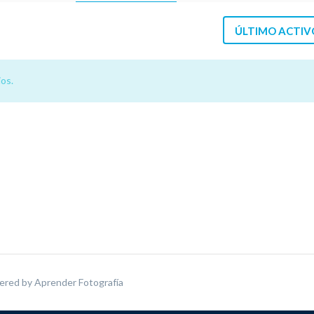
ÚLTIMO ACTIV
os.
ered by
Aprender Fotografía