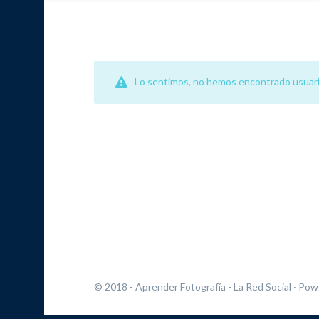
Lo sentimos, no hemos encontrado usuari
© 2018 - Aprender Fotografía - La Red Social
· Pow