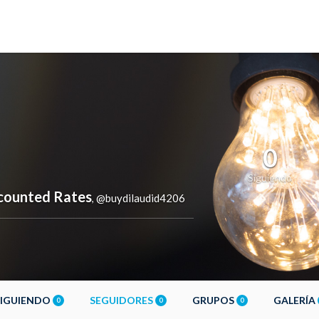
0
Siguiendo
scounted Rates
@buydilaudid4206
,
SIGUIENDO
SEGUIDORES
GRUPOS
GALERÍA
0
0
0