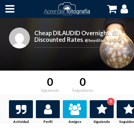
Inicio
Cursos OnLine
Cheap DILAUDID Overnight. at
Discounted Rates
,
@buydilaudid4206
0
0
Siguiendo
Seguidores
0
Actividad
Perfil
Amigos
Siguiendo
Seguido