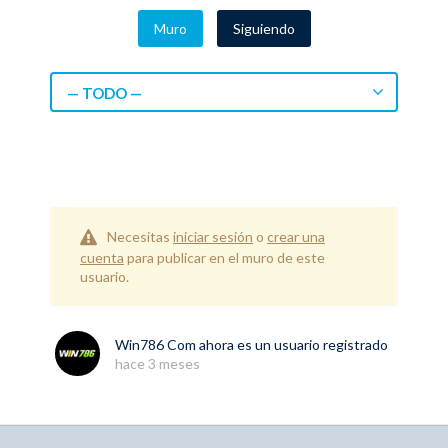
Muro
Siguiendo
— TODO —
Necesitas
iniciar sesión
o
crear una
cuenta
para publicar en el muro de este
usuario.
Win786 Com
ahora es un usuario registrado
hace 3 meses